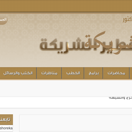
الجمعة 7 أغسطس 2026 - الساعة ا
محاضرات
برامج
الخطب
مناظرات
الكتب والرسائل
حرج والشبهة
تعالى
تابعنا
ة
shoreka