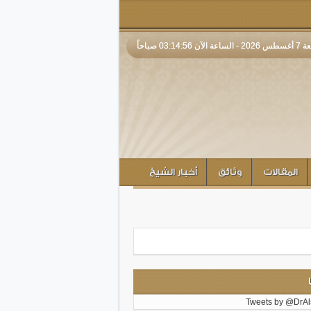
لآن 03:14:56 صباحاً
المقالات
وثائق
أخبار الشيخ
Tweets by @DrAl