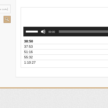
ل المناصب
لعندليب الأسمر.. رحمك الله
استخدم
00:00
مفاتيح
الأسهم
ام
38:50
أعلى/
37:53
أسفل
51:16
لزيادة
55:32
أو
1:10:27
خفض
مستوى
الصوت.