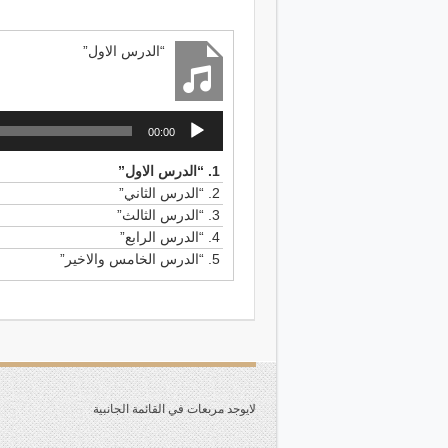
الأموال العامة واستغلا
“الدرس الاول”
كم أمتعتنا بصوتك أيها ا
«ولا تسرفوا»
مشغل
00:00
الصوت
صور عصرية من أكل الحر
1.
“الدرس الاول”
2.
“الدرس الثاني”
3.
“الدرس الثالث”
الضباع البشرية
4.
“الدرس الرابع”
5.
“الدرس الخامس والاخير”
الرزق على الله سبحانه
بين المفتي والمستفتي
لايوجد مربعات في القائمة الجانبية