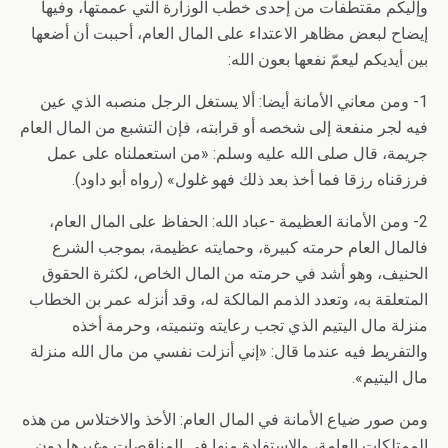
وإليكم مقتطفات من إحدى خطب الوزارة التي عممتها، وفيها
إيضاح لبعض مظاهر الاعتداء على المال العام، أحببت أن أضعها
بين أيديكم ليعمّ نفعها بعون الله:
1- ومن معاني الأمانة أيضا: ألا يستغل الرجل منصبه الذي عين
فيه لجر منفعة إلى شخصه أو قرابته، فإن التشبع من المال العام
جريمة، قال صلى الله عليه وسلم: «من استعملناه على عمل
فرزقناه رزقا فما أخذ بعد ذلك فهو غلول» (رواه أبو داود).
2- ومن الأمانة العظيمة -عباد الله: الحفاظ على المال العام،
فالمال العام حرمته كبيرة، وحمايته عظيمة، بموجب الشرع
الحنيف، وهو أشد في حرمته من المال الخاص، لكثرة الحقوق
المتعلقة به، وتعدد الذمم المالكة له، وقد أنزله عمر بن الخطاب
منزلة مال اليتيم الذي تجب رعايته وتنميته، وحرمة أخذه
والتفريط فيه عندما قال: «إني أنزلت نفسي من مال الله منزلة
مال اليتيم».
ومن صور ضياع الأمانة في المال العام: الأخذ والاختلاس من هذه
الممتلكات العامة، والاستفادة منها في المناقصات وغيرها دون