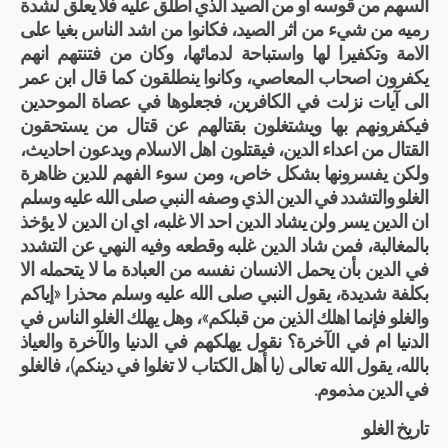
السهم من قوسه او من الصيد الذي اطلق عليه فلا يعلق لشدة
رميه من شيء من اثر الصيد، فكانوا من اشد الناس بغيا على
الامة وتكفيرا لها واستباحة لدمائها، وكان من فتنتهم انهم
يكفرون اصحاب المعاصي، وكانوا ينطلقون كما قال ابن عمر
الى آيات نزلت في الكافرين، فجعلوها في عصاة الموحدين
فيكفرونهم بها ويشتغلون بقتالهم عن قتال من يستحقون
القتال من اعداء الدين، فيقتلون اهل الاسلام ويدعون احاديث،
ولكن يفسرونها بشكل خاص، ومن سوء الفهم للدين ظاهرة
الغلو والتشدد في الدين الذي وصفه النبي صلى الله عليه وسلم
ان الدين يسر ولن يشاد الدين احد الا غلبه، اي ان الدين لا يؤخذ
بالمغالبة، فمن شاد الدين غلبه وقطعه وفيه النهي عن التشدد
في الدين بأن يحمل الانسان نفسه من العبادة ما لا يتحمله الا
بكلفة شديدة، يقول النبي صلى الله عليه وسلم محذرا «إياكم
والغلو فإنما اهلك الذين من قبلكم»، وهل يهلك الغلو الناس في
الدنيا ام في الآخرة؟ نقول يهلكهم في الدنيا والآخرة والعياذ
بالله، يقول الله تعالى (يا أهل الكتاب لا تغلوا في دينكم)، فالغلو
في الدين مذموم.
تاريخ الغلو