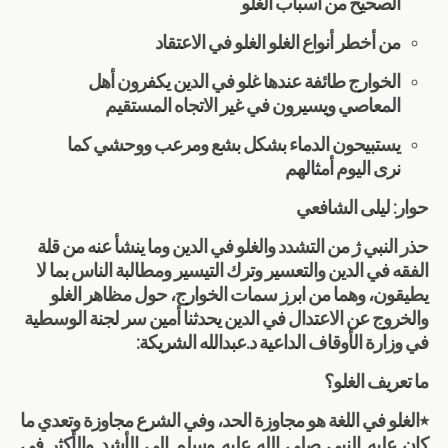
الصحيح من أسباب الغلو
من أخطر أنواع الغلو الغلو في الاعتقاد
الخوارج طائفة عندها غلو في الدين يكفرون أهل
المعاصي ويسيرون في غير الاتجاه المستقيم
يستبيحون الدماء بشكل بشع ومرعب ووحشي كما
نرى اليوم أمثالهم
حوار: ليلى الشافعي
حذر النبي ژ من التشدد والغلو في الدين وما ينشأ عنه من قلة
الفقه في الدين والتعسير وترك التيسير ومطالبة الناس بما لا
يطيقون، وهما من ابرز سمات الخوارج، حول مظاهر الغلو
والخروج عن الاعتدال في الدين يحدثنا أمين سر لجنة الوسطية
في وزارة الأوقاف الداعية د.عبدالله الشريكة:
ما تعريف الغلو؟
٭الغلو في اللغة هو مجاوزة الحد، وفي الشرع مجاوزة وتعدي ما
كان عليه النبي صلى الله عليه وسلم الى الأشد والأكثر في