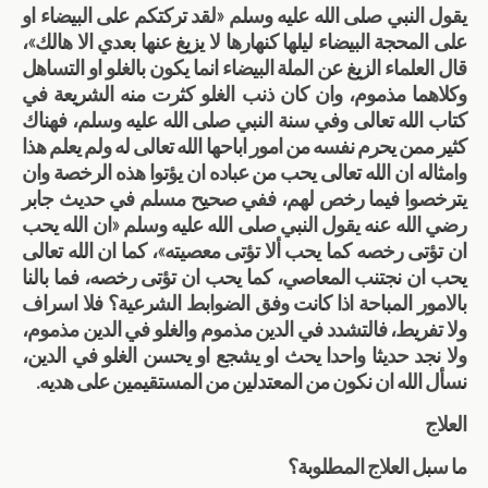
يقول النبي صلى الله عليه وسلم «لقد تركتكم على البيضاء او
على المحجة البيضاء ليلها كنهارها لا يزيغ عنها بعدي الا هالك»،
قال العلماء الزيغ عن الملة البيضاء انما يكون بالغلو او التساهل
وكلاهما مذموم، وان كان ذنب الغلو كثرت منه الشريعة في
كتاب الله تعالى وفي سنة النبي صلى الله عليه وسلم، فهناك
كثير ممن يحرم نفسه من امور اباحها الله تعالى له ولم يعلم هذا
وامثاله ان الله تعالى يحب من عباده ان يؤتوا هذه الرخصة وان
يترخصوا فيما رخص لهم، ففي صحيح مسلم في حديث جابر
رضي الله عنه يقول النبي صلى الله عليه وسلم «ان الله يحب
ان تؤتى رخصه كما يحب ألا تؤتى معصيته»، كما ان الله تعالى
يحب ان نجتنب المعاصي، كما يحب ان تؤتى رخصه، فما بالنا
بالامور المباحة اذا كانت وفق الضوابط الشرعية؟ فلا اسراف
ولا تفريط، فالتشدد في الدين مذموم والغلو في الدين مذموم،
ولا نجد حديثا واحدا يحث او يشجع او يحسن الغلو في الدين،
نسأل الله ان نكون من المعتدلين من المستقيمين على هديه.
العلاج
ما سبل العلاج المطلوبة؟