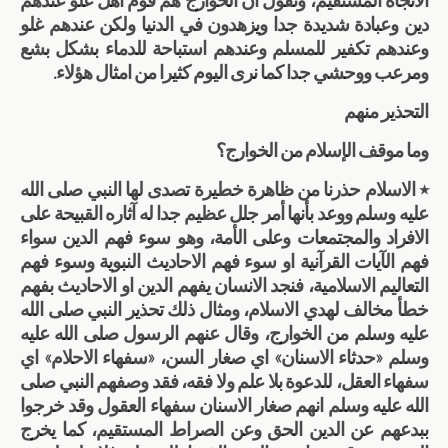
الاتجاه المستقيم، ونقول ان الخوارج هم قوم أهل غلو عندهم
دين وعبادة شديدة جدا ويزهدون في الدنيا ولكن عندهم غلو
وعندهم تكفير للمسلم وعندهم استباحة للدماء بشكل بشع
ومرعب ووحشي جدا كما نرى اليوم كثيرا من امثال هؤلاء.
التحذير منهم
وما موقف الإسلام من الخوارج؟
٭ الاسلام حذرنا من ظاهرة خطيرة تصدى لها النبي صلى الله
عليه وسلم ووعد بأنها أمر جلل عظيم جدا له آثاره القبيحة على
الافراد والمجتمعات وعلى الأمة، وهو سوء فهم الدين سواء
فهم الآيات القرآنية او سوء فهم الاحاديث النبوية وسوء فهم
التعاليم الاسلامية، فنجد الانسان يفهم الدين او الاحاديث بفهم
خطأ مخالف لهدي الاسلام، ومثال ذلك تحذير النبي صلى الله
عليه وسلم من الخوارج، وقال عنهم الرسول صلى الله عليه
وسلم «حدثاء الاسنان» اي صغار السن، «سفهاء الاحلام» اي
سفهاء العقل، للدعوة بلا علم ولا فقه، فقد وصفهم النبي صلى
الله عليه وسلم انهم صغار الاسنان سفهاء العقول وقد خرجوا
ببدعهم عن الدين الحق وعن الصراط المستقيم، كما يخرج