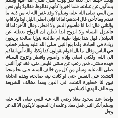
وذلك حينما أتى ثلاثة نفر بيوت النبي صلى الله عليه وسلم
يسألون عن عبادته، فلما اخبروا كأنهم تقالوها، فقالوا: وأين نحن
من النبي صلى الله عليه وسلم؟ وقد غفر الله له من ذنبه ما
تقدم وما تأخر، قال احدهم: اما انا فإني اصلي الليل ابدا ولا انام،
والثاني قال: اما انا فأصوم الدهر ولا افطر، وقال الآخر: اما انا
فأعتزل النساء ولا اتزوج ابدا (يظن ان الزواج يعطله عن
العبادة)، فهل هذا بنوايا طيبة ام طالحة بنوايا صالحة يريدون
زيادة في العبادة، ولما بلغ النبي صلى الله عليه وسلم خطب
في الناس وقال: ما بال اقوام يقولون كذا وكذا، والله أني اتقاكم
الى الله، ولكني اصلي وانام واصوم وافطر واتزوج النساء،
فهذه سنتي، فمن رغب عن سنتي فليس مني، فقد تبرأ النبي
صلى الله عليه وسلم من كل من خالف السنة حتى نحا منحنا
التشدد على النفس حتى لو كانت نيته صالحة، وهذه الحادثة
تبين لنا خطورة التشدد في الدين وهذا مخالف للشريعة
ومخالف للهدي الاسلامي.
وايضا عند سجود معاذ رضي الله عنه للنبي صلى الله عليه
وسلم أنكر النبي فعل معاذ وعلمه ان السجود لا يكون الا لله عز
وجل.