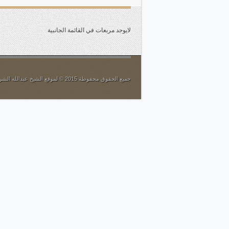
الأموال العامة واستغلا
كم أمتعتنا بصوتك أيها ا
لايوجد مربعات في القائمة الجانبية
«ولا تسرفوا»
صور عصرية من أكل الحر
جميع الحقوق محفوظة 2015 © لموقع الشيخ عبدالله الشريكة
الضباع البشرية
الرزق على الله سبحانه
بين المفتي والمستفتي
محكمة الأسرة.. ورفع ال