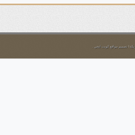
ل المناصب
لعندليب الأسمر.. رحمك الله
ام
l
تصميم مواقع
كويت ايجي
.
حرج والشبهة